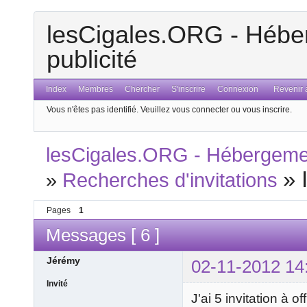
lesCigales.ORG - Héber
publicité
Index
Membres
Chercher
S'inscrire
Connexion
Revenir a
Vous n'êtes pas identifié.
Veuillez vous connecter ou vous inscrire.
lesCigales.ORG - Hébergement
»
»
Recherches d'invitations
Pages
1
Messages [ 6 ]
Jérémy
02-11-2012 14
Invité
J'ai 5 invitation à 