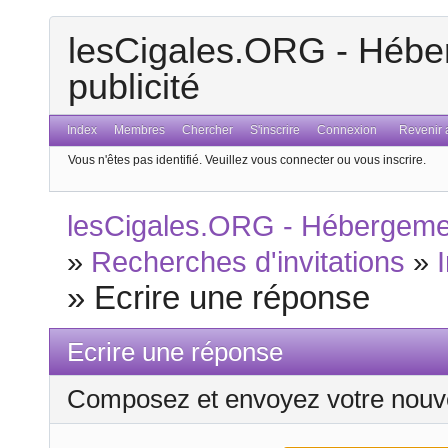
lesCigales.ORG - Héber
publicité
Index
Membres
Chercher
S'inscrire
Connexion
Revenir a
Vous n'êtes pas identifié.
Veuillez vous connecter ou vous inscrire.
lesCigales.ORG - Hébergement
»
Recherches d'invitations
»
»
Ecrire une réponse
Ecrire une réponse
Composez et envoyez votre nouv