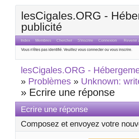
lesCigales.ORG - Héber
publicité
Index
Membres
Chercher
S'inscrire
Connexion
Revenir a
Vous n'êtes pas identifié.
Veuillez vous connecter ou vous inscrire.
lesCigales.ORG - Hébergement
»
Problèmes
»
Unknown: write
»
Ecrire une réponse
Ecrire une réponse
Composez et envoyez votre nouv