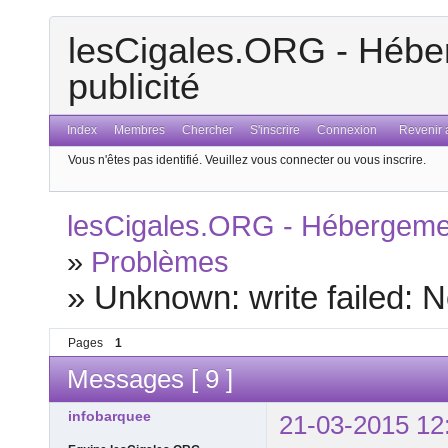
lesCigales.ORG - Héber
publicité
Index
Membres
Chercher
S'inscrire
Connexion
Revenir a
Vous n'êtes pas identifié.
Veuillez vous connecter ou vous inscrire.
lesCigales.ORG - Hébergement
»
Problèmes
»
Unknown: write failed: N
Pages
1
Messages [ 9 ]
infobarquee
21-03-2015 12