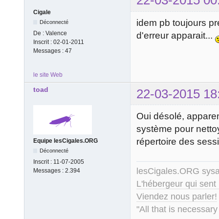
22-03-2015 00
Cigale
idem pb toujours p
Déconnecté
De :
Valence
d'erreur apparait...
Inscrit :
02-01-2011
Messages :
47
le site Web
toad
22-03-2015 18
Oui désolé, apparem
système pour netto
répertoire des sessi
Equipe lesCigales.ORG
Déconnecté
Inscrit :
11-07-2005
lesCigales.ORG sy
Messages :
2.394
L'hébergeur qui sent
Viendez nous parler!
"All that is necessary