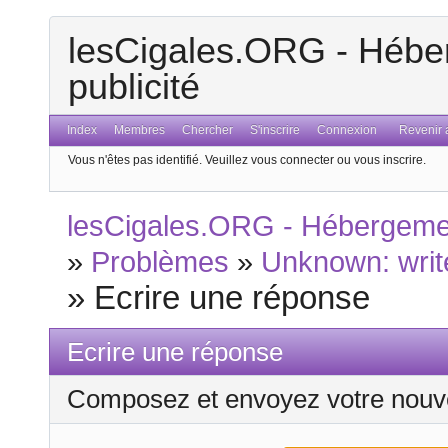
lesCigales.ORG - Héber
publicité
Index
Membres
Chercher
S'inscrire
Connexion
Revenir a
Vous n'êtes pas identifié.
Veuillez vous connecter ou vous inscrire.
lesCigales.ORG - Hébergement
»
Problèmes
»
Unknown: write
»
Ecrire une réponse
Ecrire une réponse
Composez et envoyez votre nouv