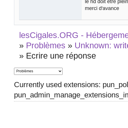
le hd doit être ple
merci d'avance
lesCigales.ORG - Hébergement
»
Problèmes
»
Unknown: write
»
Ecrire une réponse
Currently used extensions: pun_pol
pun_admin_manage_extensions_im