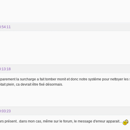
3:54:11
8:13:18
parement la surcharge a fait tomber monit et donc notre système pour nettoyer les
ait plein, ca devrait être fixé désormais.
0:03:23
rs présent.. dans mon cas, même sur le forum, le message d'erreur apparait...