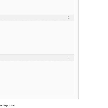
2
1
ne réponse