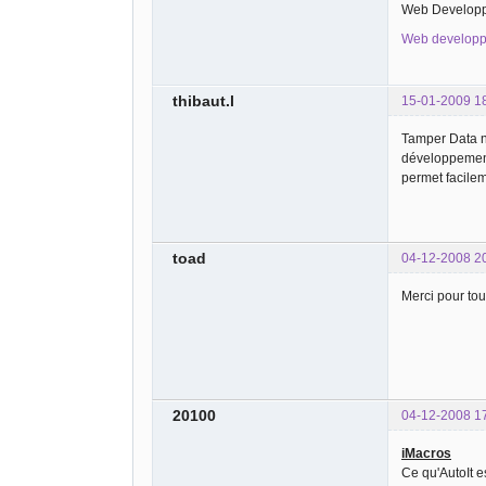
Web Developper
Web developp
thibaut.l
15-01-2009 1
Tamper Data n'
développemen
permet facilem
toad
04-12-2008 2
Merci pour tou
20100
04-12-2008 1
iMacros
Ce qu'AutoIt e