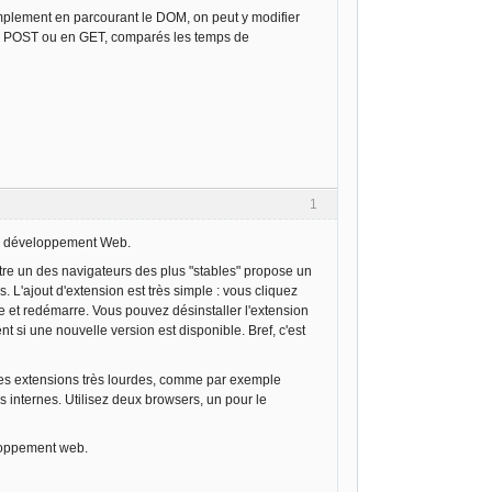
mplement en parcourant le DOM, on peut y modifier
s en POST ou en GET, comparés les temps de
1
e développement Web.
être un des navigateurs des plus "stables" propose un
. L'ajout d'extension est très simple : vous cliquez
lle et redémarre. Vous pouvez désinstaller l'extension
nt si une nouvelle version est disponible. Bref, c'est
des extensions très lourdes, comme par exemple
 internes. Utilisez deux browsers, un pour le
eloppement web.