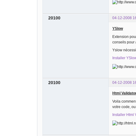
20100
04-12-2008 1
YSlow
Extension pour
conseils pour
Yslow nécessit
Installer YSlo
20100
04-12-2008 1
Html Validato
Voila comment
votre code, ou
Installer Html 