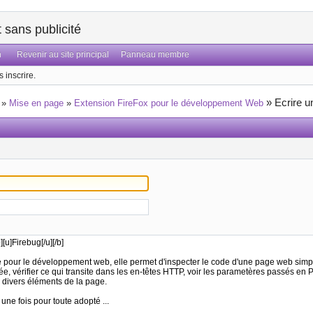
sans publicité
n
Revenir au site principal
Panneau membre
 inscrire.
»
Ecrire 
»
Mise en page
»
Extension FireFox pour le développement Web