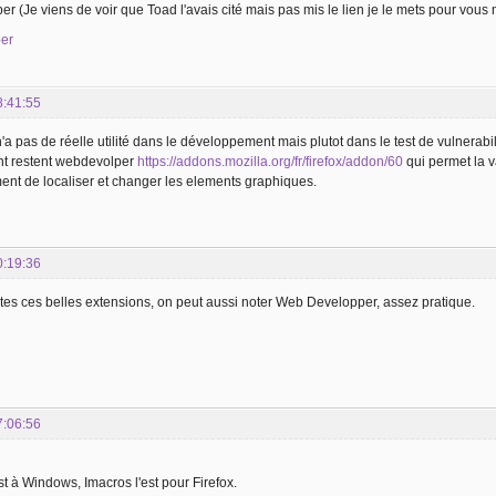
 (Je viens de voir que Toad l'avais cité mais pas mis le lien je le mets pour vou
er
8:41:55
a pas de réelle utilité dans le développement mais plutot dans le test de vulnerabil
t restent webdevolper
https://addons.mozilla.org/fr/firefox/addon/60
qui permet la v
ent de localiser et changer les elements graphiques.
0:19:36
tes ces belles extensions, on peut aussi noter Web Developper, assez pratique.
7:06:56
st à Windows, Imacros l'est pour Firefox.