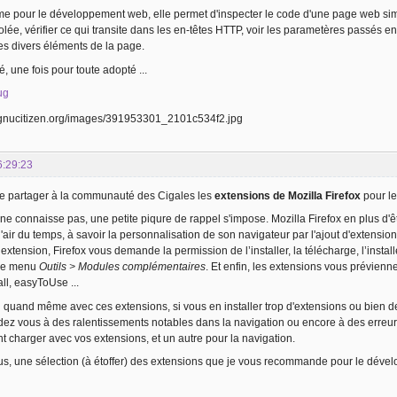
ime pour le développement web, elle permet d'inspecter le code d'une page web si
olée, vérifier ce qui transite dans les en-têtes HTTP, voir les parametères passé
s divers éléments de la page.
sté, une fois pour toute adopté ...
ug
6:29:23
ire partager à la communauté des Cigales les
extensions de Mozilla Firefox
pour l
ne connaisse pas, une petite piqure de rappel s'impose. Mozilla Firefox en plus d'
'air du temps, à savoir la personnalisation de son navigateur par l'ajout d'extensions
 l’extension, Firefox vous demande la permission de l’installer, la télécharge, l’insta
 le menu
Outils > Modules complémentaires
. Et enfin, les extensions vous prévienne
ll, easyToUse ...
l quand même avec ces extensions, si vous en installer trop d'extensions ou bien 
dez vous à des ralentissements notables dans la navigation ou encore à des erreurs
charger avec vos extensions, et un autre pour la navigation.
ous, une sélection (à étoffer) des extensions que je vous recommande pour le dév