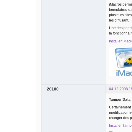
iMacros permet
formulaires su
plusieurs site
les diffusant.
Une des princi
la fonctionnali
Installer iMac
20100
04-12-2008 1
Tamper Data
Certainement i
modification t
changer des p
Installer Tamp