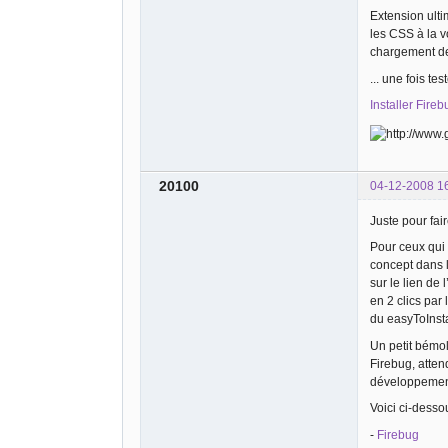
Extension ult
les CSS à la v
chargement de
... une fois te
Installer Fireb
20100
04-12-2008 1
Juste pour fa
Pour ceux qui 
concept dans l
sur le lien de
en 2 clics par
du easyToInsta
Un petit bémo
Firebug, atten
développement 
Voici ci-dess
-
Firebug