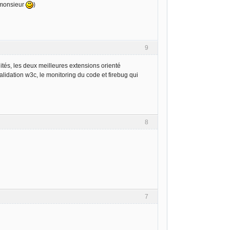
s monsieur
)
9
ités, les deux meilleures extensions orienté
alidation w3c, le monitoring du code et firebug qui
8
7