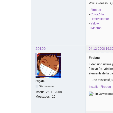
Voici ci-dessous,
-
Firebug
-
ColorZilla
-
HtmlValidator
-
Yslow
-
iMacros
20100
04-12-2008 16:3
Firebug
Extension ultime 
à la volée, vérif
éléments de la p
... une fois testé,
Cigale
Déconnecté
Installer Firebug
Inscrit :
26-11-2008
Messages :
15