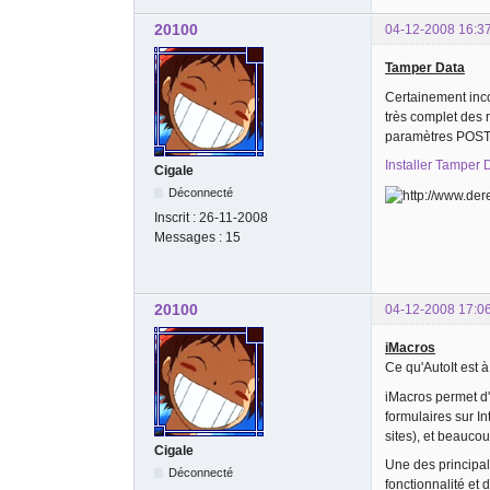
20100
04-12-2008 16:3
Tamper Data
Certainement incor
très complet des 
paramètres POST/
Installer Tamper 
Cigale
Déconnecté
Inscrit :
26-11-2008
Messages :
15
20100
04-12-2008 17:0
iMacros
Ce qu'AutoIt est à
iMacros permet d'
formulaires sur I
sites), et beauco
Cigale
Une des principale
Déconnecté
fonctionnalité et 