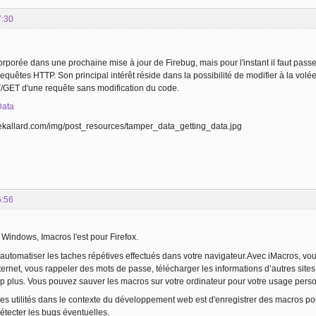
7:30
porée dans une prochaine mise à jour de Firebug, mais pour l'instant il faut passer pa
requêtes HTTP. Son principal intérêt réside dans la possibilité de modifier à la vo
GET d'une requête sans modification du code.
Data
6:56
 Windows, Imacros l'est pour Firefox.
automatiser les taches répétives effectués dans votre navigateur.Avec iMacros, vou
nternet, vous rappeler des mots de passe, télécharger les informations d’autres site
up plus. Vous pouvez sauver les macros sur votre ordinateur pour votre usage person
s utilités dans le contexte du développement web est d'enregistrer des macros pour s
détecter les bugs éventuelles.