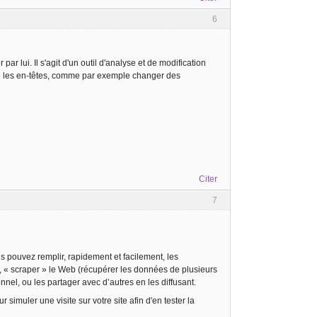
6
r lui. Il s'agit d'un outil d'analyse et de modification
lée les en-têtes, comme par exemple changer des
Citer
7
s pouvez remplir, rapidement et facilement, les
s, « scraper » le Web (récupérer les données de plusieurs
nel, ou les partager avec d’autres en les diffusant.
imuler une visite sur votre site afin d'en tester la