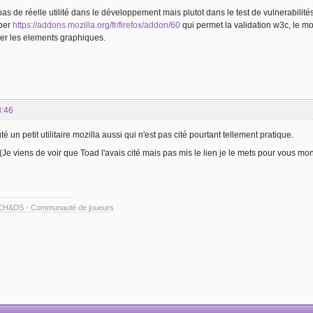
as de réelle utilité dans le développement mais plutot dans le test de vulnerabili
per
https://addons.mozilla.org/fr/firefox/addon/60
qui permet la validation w3c, le mo
ger les elements graphiques.
8:46
té un petit utilitaire mozilla aussi qui n'est pas cité pourtant tellement pratique.
e viens de voir que Toad l'avais cité mais pas mis le lien je le mets pour vous mo
CH&DS - Communauté de joueurs