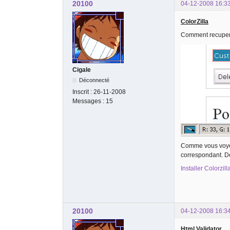
20100
04-12-2008 16:3
ColorZilla
Comment recuperé 
Cigale
Déconnecté
Inscrit :
26-11-2008
Messages :
15
Comme vous voyez 
correspondant. De 
Installer Colorzill
20100
04-12-2008 16:3
Html Validator