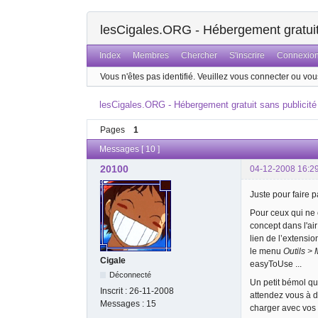
lesCigales.ORG - Hébergement gratuit 
Index
Membres
Chercher
S'inscrire
Connexio
Vous n'êtes pas identifié.
Veuillez vous connecter ou vous
lesCigales.ORG - Hébergement gratuit sans publicité
Pages
1
Messages [ 10 ]
20100
04-12-2008 16:2
Juste pour faire 
Pour ceux qui ne 
concept dans l'air
lien de l’extensio
le menu
Outils >
Cigale
easyToUse ...
Déconnecté
Un petit bémol qu
Inscrit :
26-11-2008
attendez vous à d
Messages :
15
charger avec vos 