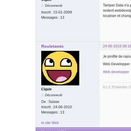
Tamper Data n'a p
Déconnecté
restent webdevol
Inscrit :
15-01-2009
localiser et chan
Messages :
13
Rouletamix
24-06-2010 08:1
Je profite de rajou
Web Developper (J
Web developper
D.L.C Production
|
Cigale
Déconnecté
De :
Suisse
Inscrit :
24-06-2010
Messages :
13
le site Web