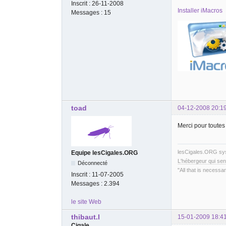
Inscrit :
26-11-2008
Installer iMacros
Messages :
15
toad
04-12-2008 20:1
Merci pour toutes
lesCigales.ORG s
Equipe lesCigales.ORG
L'hébergeur qui sen
Déconnecté
"All that is necessar
Inscrit :
11-07-2005
Messages :
2.394
le site Web
thibaut.l
15-01-2009 18:4
Cigale