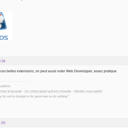
9:36
 ces belles extensions, on peut aussi noter Web Developper, assez pratique.
ysadm1n
t bon la lavande
-
Un control panel qu'il est chouette
-
Viendez nous parler!
y for evil to triumph is for good men to do nothing."
1:55