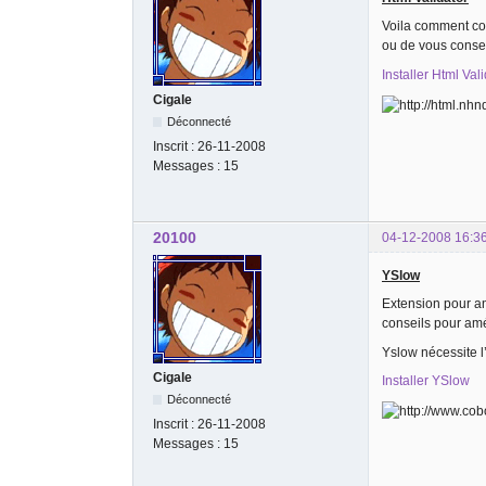
Voila comment con
ou de vous consei
Installer Html Val
Cigale
Déconnecté
Inscrit :
26-11-2008
Messages :
15
20100
04-12-2008 16:3
YSlow
Extension pour an
conseils pour amé
Yslow nécessite l
Cigale
Installer YSlow
Déconnecté
Inscrit :
26-11-2008
Messages :
15