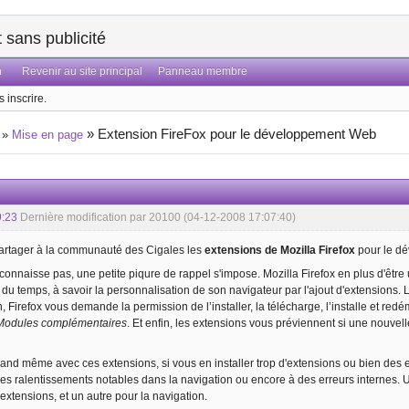
sans publicité
n
Revenir au site principal
Panneau membre
 inscrire.
»
Extension FireFox pour le développement Web
»
Mise en page
9:23
Dernière modification par 20100 (04-12-2008 17:07:40)
partager à la communauté des Cigales les
extensions de Mozilla Firefox
pour le d
connaisse pas, une petite piqure de rappel s'impose. Mozilla Firefox en plus d'être
 du temps, à savoir la personnalisation de son navigateur par l'ajout d'extensions. L'
n, Firefox vous demande la permission de l’installer, la télécharge, l’installe et red
 Modules complémentaires
. Et enfin, les extensions vous préviennent si une nouvelle
and même avec ces extensions, si vous en installer trop d'extensions ou bien des
es ralentissements notables dans la navigation ou encore à des erreurs internes. 
extensions, et un autre pour la navigation.