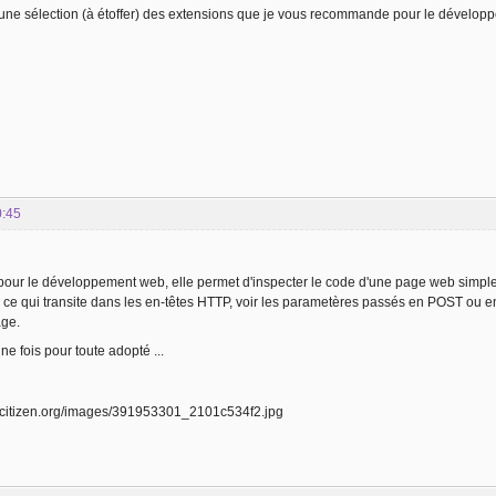
 une sélection (à étoffer) des extensions que je vous recommande pour le dévelo
0:45
pour le développement web, elle permet d'inspecter le code d'une page web simpl
ier ce qui transite dans les en-têtes HTTP, voir les parametères passés en POST o
age.
 une fois pour toute adopté ...