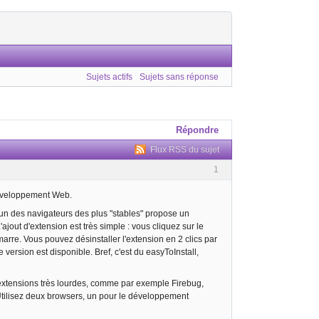
Sujets actifs
Sujets sans réponse
Répondre
Flux RSS du sujet
1
éveloppement Web.
 un des navigateurs des plus "stables" propose un
ajout d'extension est très simple : vous cliquez sur le
émarre. Vous pouvez désinstaller l'extension en 2 clics par
 version est disponible. Bref, c'est du easyToInstall,
 extensions très lourdes, comme par exemple Firebug,
Utilisez deux browsers, un pour le développement