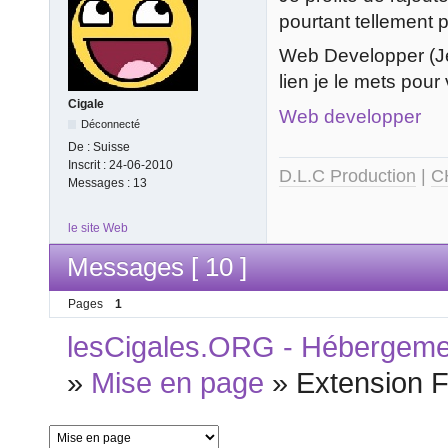
pourtant tellement p
Web Developper (Je 
lien je le mets pou
Cigale
Web developper
Déconnecté
De :
Suisse
Inscrit :
24-06-2010
D.L.C Production
|
C
Messages :
13
le site Web
Messages [ 10 ]
Pages
1
lesCigales.ORG - Hébergement
»
Mise en page
»
Extension 