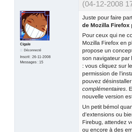
(04-12-2008 17
Juste pour faire pa
de Mozilla Firefox
Pour ceux qui ne co
Mozilla Firefox en p
Cigale
propose un concept 
Déconnecté
Inscrit :
26-11-2008
son navigateur par l
Messages :
15
: vous cliquez sur l
permission de l’insta
pouvez désinstaller
complémentaires
. 
nouvelle version est
Un petit bémol quan
d'extensions ou bi
Firebug, attendez v
ou encore à des err