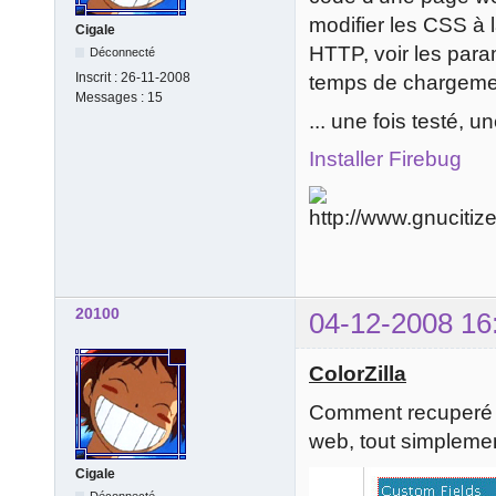
modifier les CSS à l
Cigale
HTTP, voir les par
Déconnecté
Inscrit :
26-11-2008
temps de chargemen
Messages :
15
... une fois testé, u
Installer Firebug
20100
04-12-2008 16
ColorZilla
Comment recuperé l
web, tout simplemen
Cigale