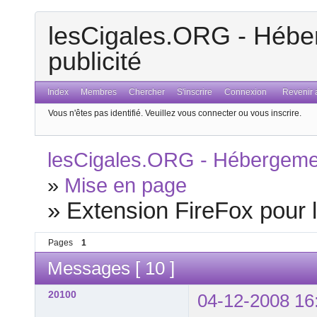
lesCigales.ORG - Héber
publicité
Index
Membres
Chercher
S'inscrire
Connexion
Revenir a
Vous n'êtes pas identifié.
Veuillez vous connecter ou vous inscrire.
lesCigales.ORG - Hébergement
»
Mise en page
»
Extension FireFox pour
Pages
1
Messages [ 10 ]
20100
04-12-2008 16