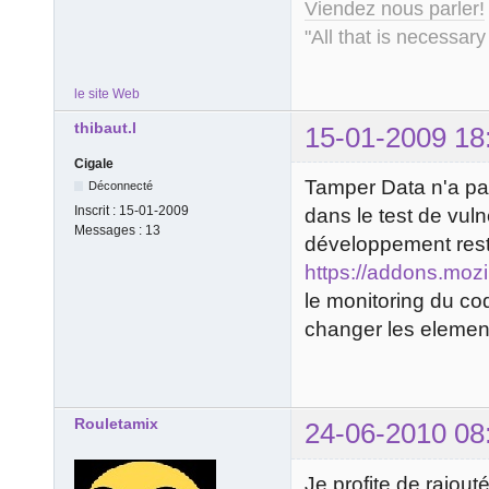
Viendez nous parler!
"All that is necessary
le site Web
thibaut.l
15-01-2009 18
Cigale
Tamper Data n'a pas
Déconnecté
Inscrit :
15-01-2009
dans le test de vuln
Messages :
13
développement res
https://addons.mozil
le monitoring du cod
changer les elemen
Rouletamix
24-06-2010 08
Je profite de rajouté