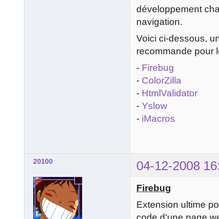
développement char
navigation.
Voici ci-dessous, u
recommande pour l
-
Firebug
-
ColorZilla
-
HtmlValidator
-
Yslow
-
iMacros
20100
04-12-2008 16
Firebug
Extension ultime po
code d'une page we