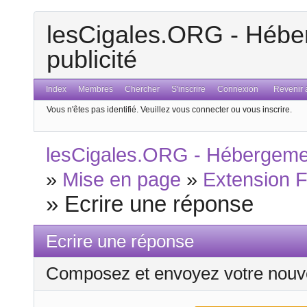
lesCigales.ORG - Héber
publicité
Index
Membres
Chercher
S'inscrire
Connexion
Revenir a
Vous n'êtes pas identifié.
Veuillez vous connecter ou vous inscrire.
lesCigales.ORG - Hébergement
»
Mise en page
»
Extension 
»
Ecrire une réponse
Ecrire une réponse
Composez et envoyez votre nouv