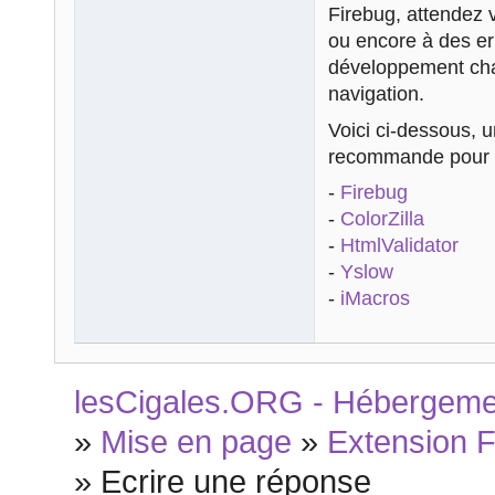
Firebug, attendez 
ou encore à des err
développement char
navigation.
Voici ci-dessous, u
recommande pour 
-
Firebug
-
ColorZilla
-
HtmlValidator
-
Yslow
-
iMacros
lesCigales.ORG - Hébergement
»
Mise en page
»
Extension 
»
Ecrire une réponse