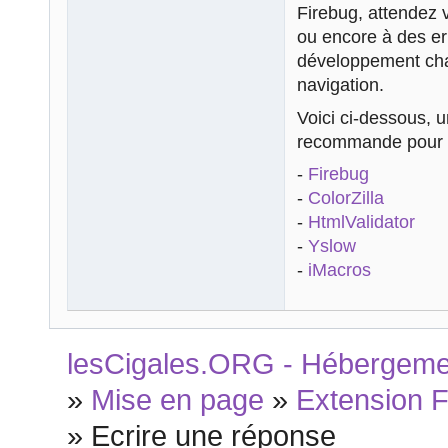
Firebug, attendez 
ou encore à des err
développement char
navigation.
Voici ci-dessous, u
recommande pour 
-
Firebug
-
ColorZilla
-
HtmlValidator
-
Yslow
-
iMacros
lesCigales.ORG - Hébergement
»
Mise en page
»
Extension 
»
Ecrire une réponse