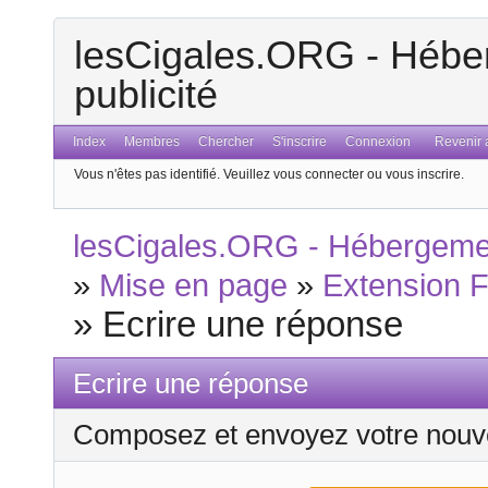
lesCigales.ORG - Héber
publicité
Index
Membres
Chercher
S'inscrire
Connexion
Revenir a
Vous n'êtes pas identifié.
Veuillez vous connecter ou vous inscrire.
lesCigales.ORG - Hébergement
»
Mise en page
»
Extension 
»
Ecrire une réponse
Ecrire une réponse
Composez et envoyez votre nouv