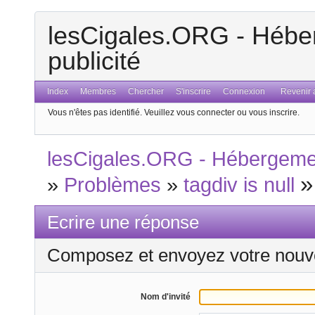
lesCigales.ORG - Héber
publicité
Index
Membres
Chercher
S'inscrire
Connexion
Revenir a
Vous n'êtes pas identifié.
Veuillez vous connecter ou vous inscrire.
lesCigales.ORG - Hébergement
»
Problèmes
»
tagdiv is null
Ecrire une réponse
Composez et envoyez votre nouv
Nom d'invité