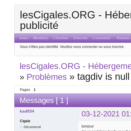
lesCigales.ORG - Héber
publicité
Index
Membres
Chercher
S'inscrire
Connexion
Revenir a
Vous n'êtes pas identifié.
Veuillez vous connecter ou vous inscrire.
lesCigales.ORG - Hébergement
»
tagdiv is null
»
Problèmes
Pages
1
Messages [ 1 ]
kad834
03-12-2021 01
Cigale
bonjour
Déconnecté