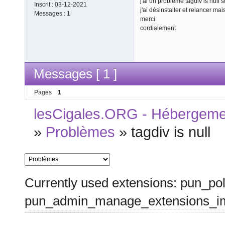
j'ai un problème tagdiv is null
Inscrit :
03-12-2021
j'ai désinstaller et relancer m
Messages :
1
merci
cordialement
Messages [ 1 ]
Pages
1
lesCigales.ORG - Hébergement
»
Problèmes
»
tagdiv is null
Currently used extensions: pun_pol
pun_admin_manage_extensions_im