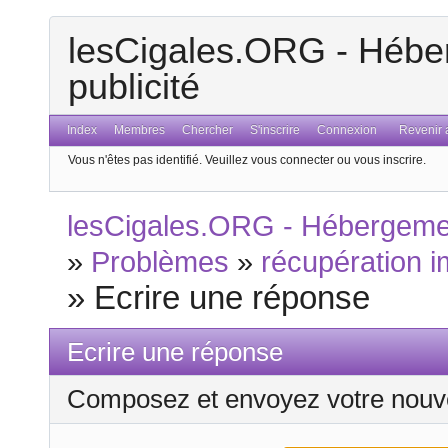
lesCigales.ORG - Héber
publicité
Index
Membres
Chercher
S'inscrire
Connexion
Revenir a
Vous n'êtes pas identifié.
Veuillez vous connecter ou vous inscrire.
lesCigales.ORG - Hébergement
»
Problèmes
»
récupération 
»
Ecrire une réponse
Ecrire une réponse
Composez et envoyez votre nouv