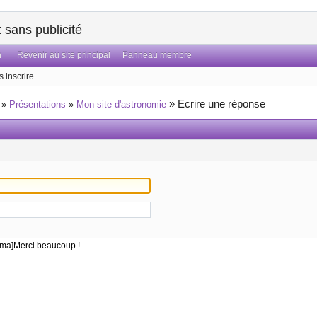
sans publicité
n
Revenir au site principal
Panneau membre
 inscrire.
»
Ecrire une réponse
»
Présentations
»
Mon site d'astronomie