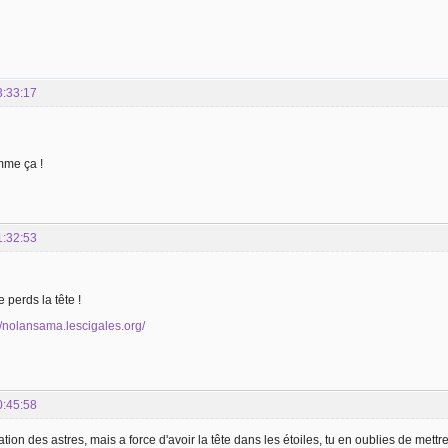
3:33:17
mme ça !
1:32:53
e perds la tête !
//nolansama.lescigales.org/
0:45:58
tion des astres, mais a force d'avoir la tête dans les étoiles, tu en oublies de mettre