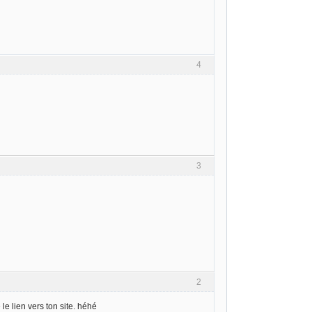
4
3
2
 le lien vers ton site. héhé