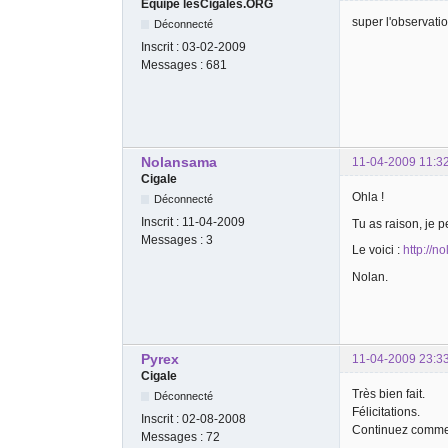
Equipe lesCigales.ORG
super l'observatio
Déconnecté
Inscrit :
03-02-2009
Messages :
681
Nolansama
11-04-2009 11:3
Cigale
Ohla !
Déconnecté
Inscrit :
11-04-2009
Tu as raison, je pe
Messages :
3
Le voici :
http://n
Nolan.
Pyrex
11-04-2009 23:3
Cigale
Très bien fait.
Déconnecté
Félicitations.
Inscrit :
02-08-2008
Continuez comme
Messages :
72