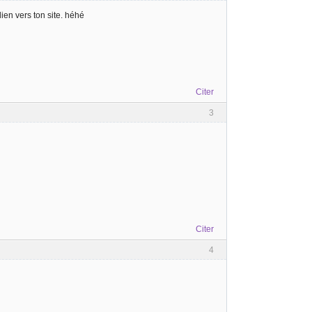
lien vers ton site. héhé
Citer
3
Citer
4