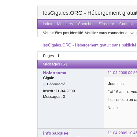
lesCigales.ORG - Hébergement gratuit 
Index
Membres
Chercher
S'inscrire
Connexio
Vous n'êtes pas identifié.
Veuillez vous connecter ou vous
lesCigales.ORG - Hébergement gratuit sans publicité
Pages
1
Messages [ 5 ]
Nolansama
11-04-2009 09:5
Cigale
'Jour tous !
Déconnecté
Inscrit :
11-04-2009
J'ai 16 ans, et v
Messages :
3
Il est encore en 
Nolan.
infobarquee
11-04-2009 10:4