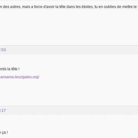
n des astres, mais a force d'avoir la tête dans les étoiles, tu en oublies de mettre le 
2:53
rds la tête !
olansama.lescigales.org/
3:17
 ça !