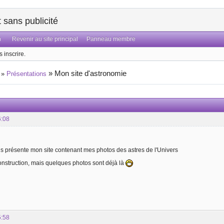
sans publicité
n
Revenir au site principal
Panneau membre
 inscrire.
»
Mon site d'astronomie
»
Présentations
6:08
ous présente mon site contenant mes photos des astres de l'Univers
construction, mais quelques photos sont déjà là
5:58