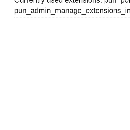
Currently used extensions: pun_pol
pun_admin_manage_extensions_im