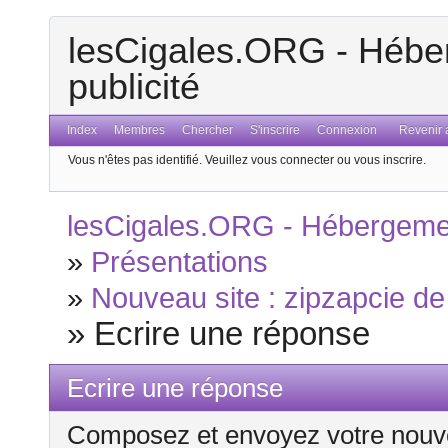
lesCigales.ORG - Héber
publicité
Index
Membres
Chercher
S'inscrire
Connexion
Revenir a
Vous n'êtes pas identifié.
Veuillez vous connecter ou vous inscrire.
lesCigales.ORG - Hébergement
»
Présentations
»
Nouveau site : zipzapcie de
»
Ecrire une réponse
Ecrire une réponse
Composez et envoyez votre nouv