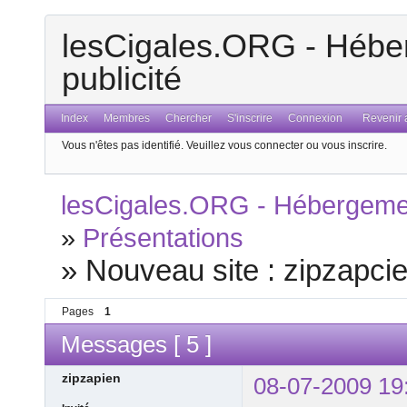
lesCigales.ORG - Héber
publicité
Index
Membres
Chercher
S'inscrire
Connexion
Revenir a
Vous n'êtes pas identifié.
Veuillez vous connecter ou vous inscrire.
lesCigales.ORG - Hébergement
»
Présentations
»
Nouveau site : zipzapcie
Pages
1
Messages [ 5 ]
zipzapien
08-07-2009 19