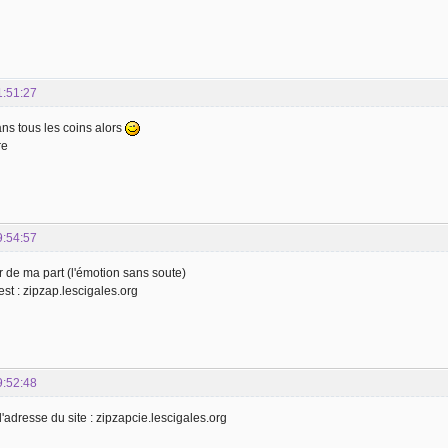
1:51:27
ns tous les coins alors
re
9:54:57
ur de ma part (l'émotion sans soute)
st : zipzap.lescigales.org
9:52:48
l'adresse du site : zipzapcie.lescigales.org