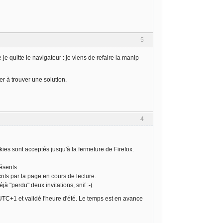
5
je quitte le navigateur : je viens de refaire la manip
r à trouver une solution.
4
okies sont acceptés jusqu'à la fermeture de Firefox.
ésents .
rits par la page en cours de lecture.
jà "perdu" deux invitations, snif :-(
re UTC+1 et validé l'heure d'été. Le temps est en avance