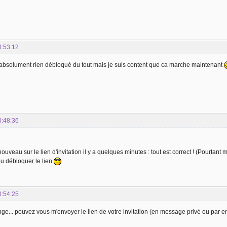
0:53:12
i absolument rien débloqué du tout mais je suis content que ca marche maintenant
0:48:36
nouveau sur le lien d'invitation il y a quelques minutes : tout est correct ! (Pourtant
pu débloquer le lien
0:54:25
ange... pouvez vous m'envoyer le lien de votre invitation (en message privé ou par 