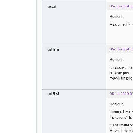
toad
05-11-2009 1
Bonjour,
Etes vous bien
udfini
05-11-2009 1
Bonjour,
j'ai essayé de
n'existe pas.
Y-a-t-il un bu
udfini
05-11-2009 0
Bonjour,
J'utilise à ma
invitations". En
Cette invitatio
Revenir sur l