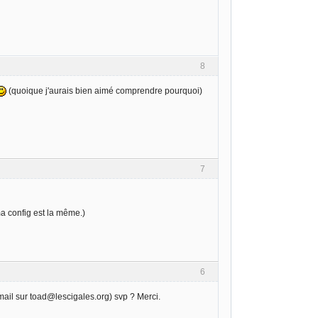
8
(quoique j'aurais bien aimé comprendre pourquoi)
7
 ma config est la même.)
6
email sur toad@lescigales.org) svp ? Merci.