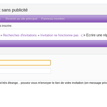
sans publicité
n
Revenir au site principal
Panneau membre
 inscrire.
»
Ecrire une r
»
Recherches d'invitations
»
Invitation ne fonctionne pas :-(