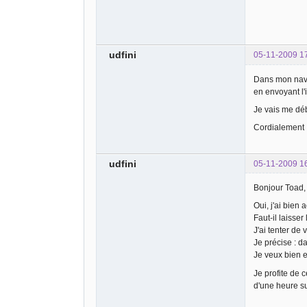
udfini
05-11-2009 1
Dans mon naviga
en envoyant l'
Je vais me déb
Cordialement
udfini
05-11-2009 1
Bonjour Toad,
Oui, j'ai bien
Faut-il laisse
J'ai tenter de 
Je précise : d
Je veux bien es
Je profite de c
d'une heure su