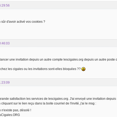
6:29:56
 sûr d'avoir activé vos cookies ?
0:46:03
 lancer une invitation depuis un autre compte lescigales.org depuis un autre poste d
g chez les cigales ou les invitations sont-elles bloquées ??
1:23:09
 grande satisfaction les services de lescigales.org. J'ai envoyé une invitation depuis
 cliquant sur le lien reçu dans la boite courriel de l'invité, j'ai le msg :
n n'existe pas, désolé !
esCigales.ORG