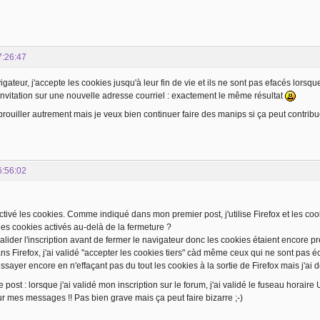
7:26:47
teur, j'accepte les cookies jusqu'à leur fin de vie et ils ne sont pas efacés lorsque 
invitation sur une nouvelle adresse courriel : exactement le même résultat
rouiller autrement mais je veux bien continuer faire des manips si ça peut contribue
6:56:02
 activé les cookies. Comme indiqué dans mon premier post, j'utilise Firefox et les co
r les cookies activés au-delà de la fermeture ?
valider l'inscription avant de fermer le navigateur donc les cookies étaient encore pr
ans Firefox, j'ai validé "accepter les cookies tiers" càd même ceux qui ne sont pas éc
sayer encore en n'effaçant pas du tout les cookies à la sortie de Firefox mais j'ai dé
e post : lorsque j'ai validé mon inscription sur le forum, j'ai validé le fuseau horai
r mes messages !! Pas bien grave mais ça peut faire bizarre ;-)