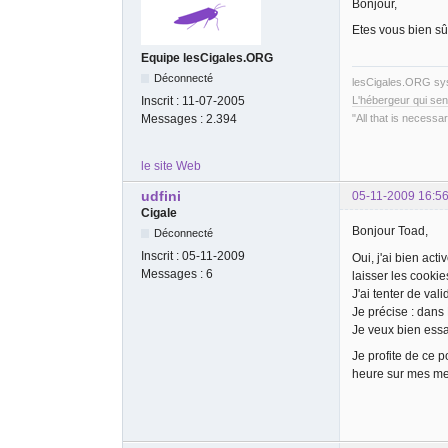
Bonjour,
Etes vous bien sû
Equipe lesCigales.ORG
Déconnecté
lesCigales.ORG s
Inscrit :
11-07-2005
L'hébergeur qui sen
Messages :
2.394
"All that is necessar
le site Web
udfini
05-11-2009 16:56
Cigale
Bonjour Toad,
Déconnecté
Inscrit :
05-11-2009
Oui, j'ai bien act
Messages :
6
laisser les cookie
J'ai tenter de val
Je précise : dans 
Je veux bien essay
Je profite de ce p
heure sur mes mes