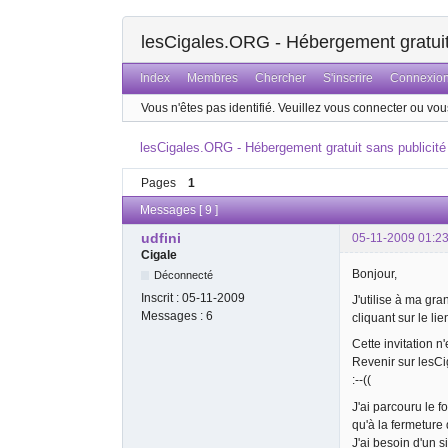
lesCigales.ORG - Hébergement gratuit 
Index
Membres
Chercher
S'inscrire
Connexio
Vous n'êtes pas identifié.
Veuillez vous connecter ou vous
lesCigales.ORG - Hébergement gratuit sans publicité
Pages
1
Messages [ 9 ]
udfini
05-11-2009 01:23
Cigale
Bonjour,
Déconnecté
Inscrit :
05-11-2009
J'utilise à ma gra
Messages :
6
cliquant sur le lie
Cette invitation n'
Revenir sur lesC
:--((
J'ai parcouru le f
qu'à la fermeture
J'ai besoin d'un s