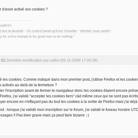
r d'avoir activé vos cookies ?
ysadm1n
t bon la lavande
-
Un control panel qu'il est chouette
-
Viendez nous parler!
y for evil to triumph is for good men to do nothing."
:02
Dernière modification par udfini (05-11-2009 17:00:39)
ivé les cookies. Comme indiqué dans mon premier post, j'utilise Firefox et les cookie
s activés au-delà de la fermeture ?
ider l'inscription avant de fermer le navigateur donc les cookies étaient encore prése
Firefox, j'ai validé "accepter les cookies tiers" càd même ceux qui ne sont pas écrit
er encore en n'effaçant pas du tout les cookies à la sortie de Firefox mais j'ai déjà "
ost : lorsque j'ai validé mon inscription sur le forum, j'ai validé le fuseau horaire 
sages !! Pas bien grave mais ça peut faire bizarre ;-)