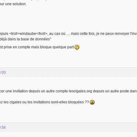
ur une solution.
epuis <troll>windaube</troll>, au cas où .... mais cette fois, je ne peux renvoyer l'invi
 déjà dans la base de données"
 est prise en compte mais bloque quelque part
6:03
cer une invitation depuis un autre compte lescigales.org depuis un autre poste dans 
ez les cigales ou les invitations sont-elles bloquées ??
9:56