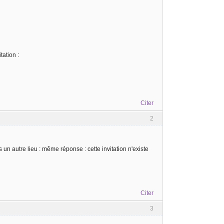
tation :
Citer
2
un autre lieu : même réponse : cette invitation n'existe
Citer
3