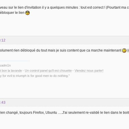
veau sur le lien d'invitation il y a quelques minutes : tout est correct ! (Pourtant ma 
débloquer le lien
3:12
bsolument rien débloqué du tout mais je suis content que ca marche maintenant
(
ysadm1n
t bon la lavande
-
Un control panel qu'il est chouette
-
Viendez nous parler!
y for evil to triumph is for good men to do nothing."
4:43
rien changé, toujours Firefox, Ubuntu .....J'ai seulement re-validé le lien dans le boite 