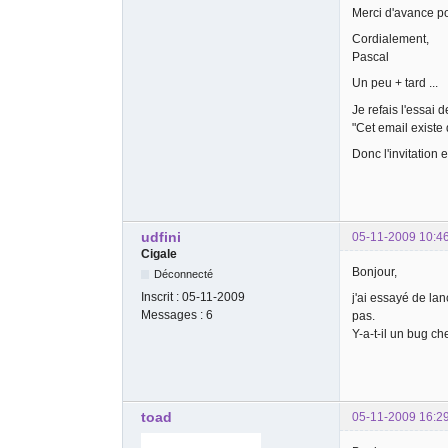
Merci d'avance po
Cordialement,
Pascal
Un peu + tard ...
Je refais l'essai d
"Cet email existe
Donc l'invitation
udfini
05-11-2009 10:4
Cigale
Bonjour,
Déconnecté
Inscrit :
05-11-2009
j'ai essayé de lan
Messages :
6
pas.
Y-a-t-il un bug ch
toad
05-11-2009 16:2