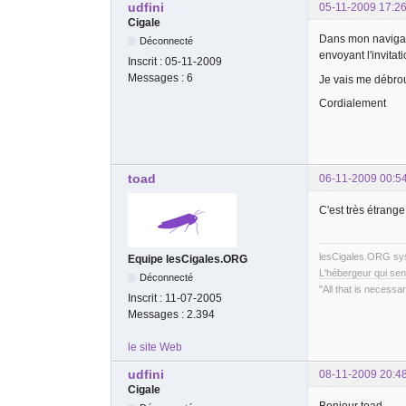
udfini
05-11-2009 17:26
Cigale
Dans mon navigateu
Déconnecté
envoyant l'invita
Inscrit :
05-11-2009
Messages :
6
Je vais me débrou
Cordialement
toad
06-11-2009 00:5
C'est très étrang
lesCigales.ORG s
Equipe lesCigales.ORG
L'hébergeur qui sen
Déconnecté
"All that is necessar
Inscrit :
11-07-2005
Messages :
2.394
le site Web
udfini
08-11-2009 20:4
Cigale
Bonjour toad ,