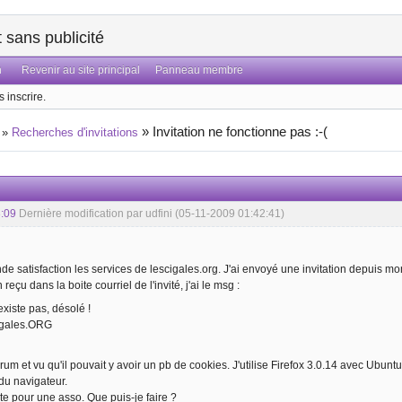
sans publicité
n
Revenir au site principal
Panneau membre
 inscrire.
»
Invitation ne fonctionne pas :-(
»
Recherches d'invitations
:09
Dernière modification par udfini (05-11-2009 01:42:41)
nde satisfaction les services de lescigales.org. J'ai envoyé une invitation depuis mon
n reçu dans la boite courriel de l'invité, j'ai le msg :
existe pas, désolé !
igales.ORG
orum et vu qu'il pouvait y avoir un pb de cookies. J'utilise Firefox 3.0.14 avec Ubun
 du navigateur.
ite pour une asso. Que puis-je faire ?