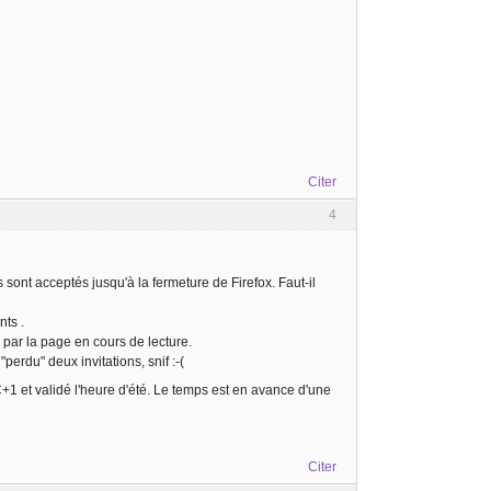
Citer
4
s sont acceptés jusqu'à la fermeture de Firefox. Faut-il
nts .
s par la page en cours de lecture.
perdu" deux invitations, snif :-(
UTC+1 et validé l'heure d'été. Le temps est en avance d'une
Citer