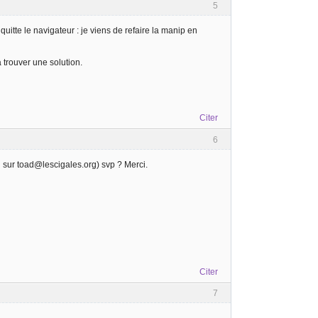
5
quitte le navigateur : je viens de refaire la manip en
 trouver une solution.
Citer
6
l sur toad@lescigales.org) svp ? Merci.
Citer
7