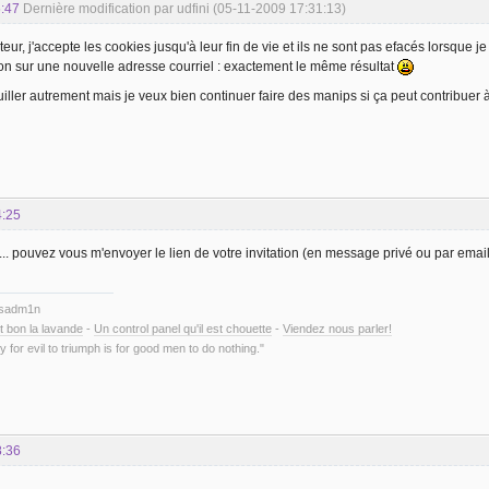
:47
Dernière modification par udfini (05-11-2009 17:31:13)
r, j'accepte les cookies jusqu'à leur fin de vie et ils ne sont pas efacés lorsque je 
tion sur une nouvelle adresse courriel : exactement le même résultat
iller autrement mais je veux bien continuer faire des manips si ça peut contribuer à
4:25
e... pouvez vous m'envoyer le lien de votre invitation (en message privé ou par emai
ysadm1n
t bon la lavande
-
Un control panel qu'il est chouette
-
Viendez nous parler!
y for evil to triumph is for good men to do nothing."
8:36