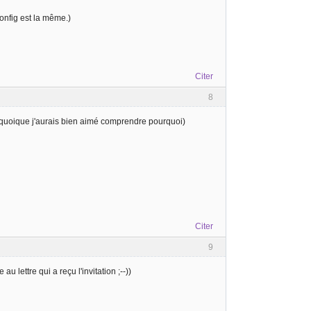
config est la même.)
Citer
8
quoique j'aurais bien aimé comprendre pourquoi)
Citer
9
au lettre qui a reçu l'invitation ;--))