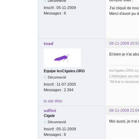
Déconnecté
Inscrit :
05-11-2009
J'ai cliqué de nou
Messages :
6
Merci d'avoir pu 
toad
08-11-2009 20:5
Et bien je n'ai a
lesCigales.ORG s
Equipe lesCigales.ORG
L'hébergeur qui sen
Déconnecté
"All that is necessar
Inscrit :
11-07-2005
Messages :
2.394
le site Web
udfini
08-11-2009 21:0
Cigale
Moi aussi, je n'ai 
Déconnecté
Inscrit :
05-11-2009
Messages :
6