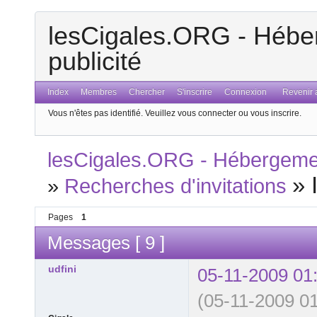
lesCigales.ORG - Héber
publicité
Index
Membres
Chercher
S'inscrire
Connexion
Revenir a
Vous n'êtes pas identifié.
Veuillez vous connecter ou vous inscrire.
lesCigales.ORG - Hébergement
»
»
Recherches d'invitations
Pages
1
Messages [ 9 ]
udfini
05-11-2009 01
(05-11-2009 01