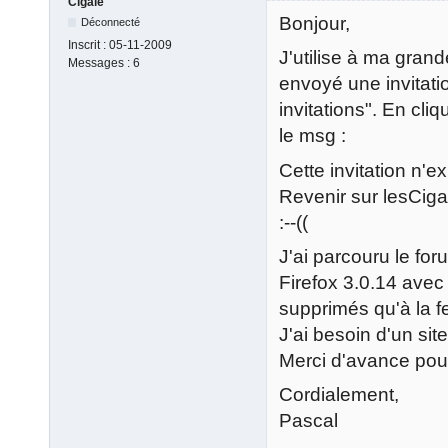
Cigale
Bonjour,
Déconnecté
Inscrit :
05-11-2009
J'utilise à ma grand
Messages :
6
envoyé une invitati
invitations". En cliqu
le msg :
Cette invitation n'ex
Revenir sur lesCig
:--((
J'ai parcouru le foru
Firefox 3.0.14 avec
supprimés qu'à la f
J'ai besoin d'un sit
Merci d'avance pour
Cordialement,
Pascal