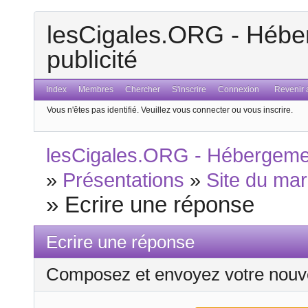
lesCigales.ORG - Héber
publicité
Index
Membres
Chercher
S'inscrire
Connexion
Revenir a
Vous n'êtes pas identifié.
Veuillez vous connecter ou vous inscrire.
lesCigales.ORG - Hébergement
»
Présentations
»
Site du mar
»
Ecrire une réponse
Ecrire une réponse
Composez et envoyez votre nouv