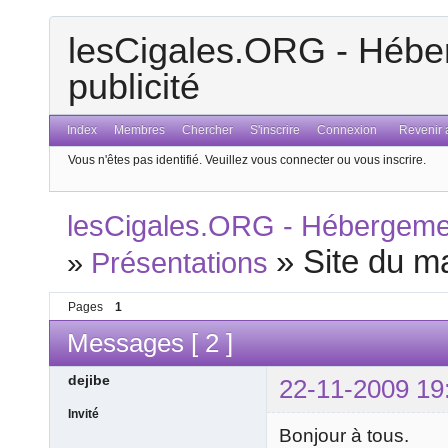
lesCigales.ORG - Héber
publicité
Index
Membres
Chercher
S'inscrire
Connexion
Revenir a
Vous n'êtes pas identifié.
Veuillez vous connecter ou vous inscrire.
lesCigales.ORG - Hébergement
»
Site du ma
»
Présentations
Pages
1
Messages [ 2 ]
dejibe
22-11-2009 19
Invité
Bonjour à tous.