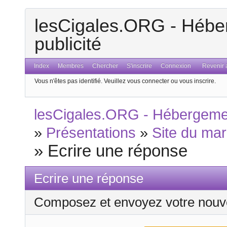
lesCigales.ORG - Héber
publicité
Index
Membres
Chercher
S'inscrire
Connexion
Revenir a
Vous n'êtes pas identifié.
Veuillez vous connecter ou vous inscrire.
lesCigales.ORG - Hébergement
»
Présentations
»
Site du mar
»
Ecrire une réponse
Ecrire une réponse
Composez et envoyez votre nouv