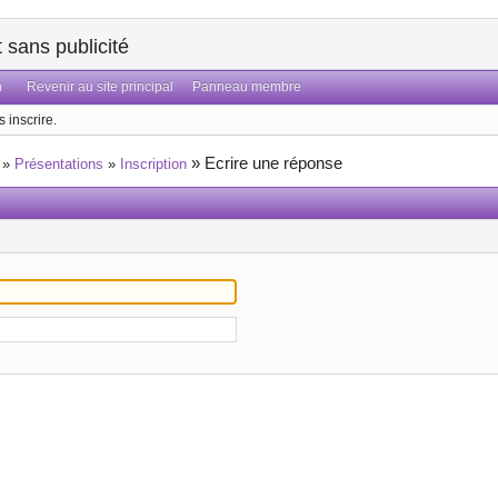
sans publicité
n
Revenir au site principal
Panneau membre
 inscrire.
»
Ecrire une réponse
»
Présentations
»
Inscription