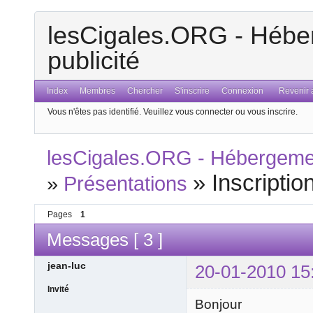
lesCigales.ORG - Héber
publicité
Index
Membres
Chercher
S'inscrire
Connexion
Revenir a
Vous n'êtes pas identifié.
Veuillez vous connecter ou vous inscrire.
lesCigales.ORG - Hébergement
»
Inscriptio
»
Présentations
Pages
1
Messages [ 3 ]
jean-luc
20-01-2010 15
Invité
Bonjour