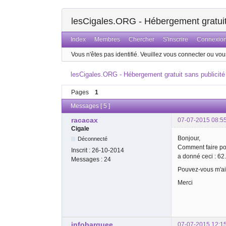
lesCigales.ORG - Hébergement gratuit 
Index
Membres
Chercher
S'inscrire
Connexio
Vous n'êtes pas identifié.
Veuillez vous connecter ou vous
lesCigales.ORG - Hébergement gratuit sans publicité
Pages
1
Messages [ 5 ]
racacax
07-07-2015 08:5
Cigale
Bonjour,
Déconnecté
Comment faire pour
Inscrit :
26-10-2014
a donné ceci : 62.
Messages :
24
Pouvez-vous m'ai
Merci
infobarquee
07-07-2015 12:1