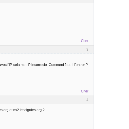
Citer
3
vec l'IP, cela met IP incorrecte. Comment faut-il l'entrer ?
Citer
4
es.org et ns2.lescigales.org ?