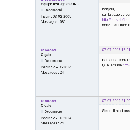
Equipe lesCigales.ORG
bonjour,
Déconnecté
sur la page de ven
Inscrit :
03-02-2009
http://perso.héb
Messages :
681
donc il faut faire
racacax
07-07-2015 16:2
Cigale
Bonjour et merci 
Déconnecté
Que je fasse
http
Inscrit :
26-10-2014
Messages :
24
racacax
07-07-2015 21:0
Cigale
Sinon, il n'est pa
Déconnecté
Inscrit :
26-10-2014
Messages :
24