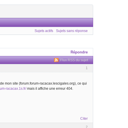
Sujets actifs
Sujets sans réponse
Répondre
Flux RSS du sujet
1
p de mon site (forum.forum-racacax.lescigales.org), ce qui
orum-racacax.1s.fr/
mais il affiche une erreur 404.
Citer
2