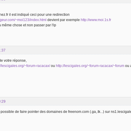
ez.fr il est indiqué ceci pour une redirection
ergeur.com/~moi123/index.html
devient par exemple
http://www.moi.1s.fr
 la même chose et non passer par l'ip
1:37
de votre réponse,
://lescigales.org/~forum-racacax/
ou
http://lescigales.org/~forum-racacax/~forum
ou a
9:29
s possible de faire pointer des domaines de freenom.com (.ga,.tk...) sur ns1.lescigal