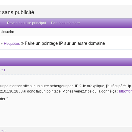
sans publicité
n
Revenir au site principal
Panneau membre
 inscrire.
»
Faire un pointage IP sur un autre domaine
»
Requêtes
5:51
 pointer son site sur un autre hébergeur par l'IP ? Je m'explique, j'ai récupéré l'i
210.136.28 . J'ai donc fait un pointage IP chez venez.fr ce qui a donné ça :
http://f
der ?
5:58