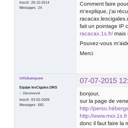
Inscrit :
26-10-2014
Comment faire pour 
Messages :
24
m'explique, j'ai réc
racacax.lescigales.
fait un pointage IP
racacax.1s.fr/
mais i
Pouvez-vous m'aid
Merci
infobarquee
07-07-2015 12
Equipe lesCigales.ORG
bonjour,
Déconnecté
Inscrit :
03-02-2009
sur la page de venez
Messages :
681
http://perso.héber
http://www.moi.1s.fr
donc il faut faire l