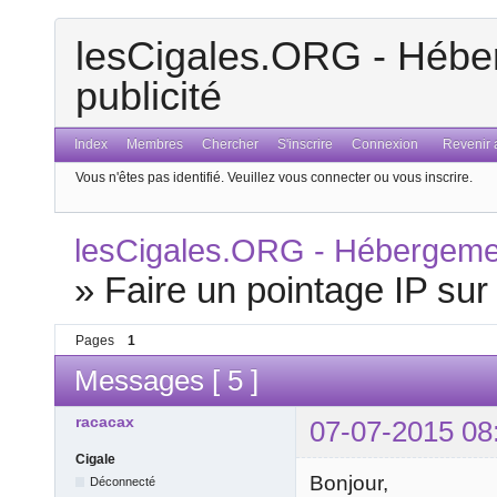
lesCigales.ORG - Héber
publicité
Index
Membres
Chercher
S'inscrire
Connexion
Revenir a
Vous n'êtes pas identifié.
Veuillez vous connecter ou vous inscrire.
lesCigales.ORG - Hébergement
»
Faire un pointage IP su
Pages
1
Messages [ 5 ]
racacax
07-07-2015 08
Cigale
Bonjour,
Déconnecté