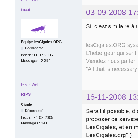
le site Web
toad
03-09-2008 17
Si, c'est similaire 
Equipe lesCigales.ORG
lesCigales.ORG sy
Déconnecté
L'hébergeur qui sent
Inscrit :
11-07-2005
Viendez nous parler!
Messages :
2.394
"All that is necessary
le site Web
RIPS
16-11-2008 13
Cigale
Serait il possible, d
Déconnecté
Inscrit :
31-08-2005
proposer ce service 
Messages :
241
LesCigales, et en m
LesCigales.org" )