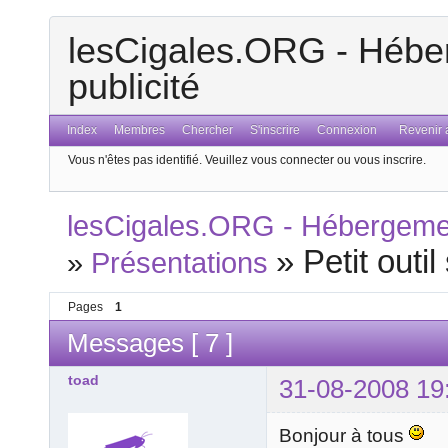
lesCigales.ORG - Héber
publicité
Index
Membres
Chercher
S'inscrire
Connexion
Revenir a
Vous n'êtes pas identifié.
Veuillez vous connecter ou vous inscrire.
lesCigales.ORG - Hébergement
»
Petit outi
»
Présentations
Pages
1
Messages [ 7 ]
toad
31-08-2008 19
Bonjour à tous