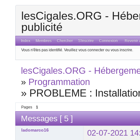
lesCigales.ORG - Héber
publicité
Index
Membres
Chercher
S'inscrire
Connexion
Revenir a
Vous n'êtes pas identifié.
Veuillez vous connecter ou vous inscrire.
lesCigales.ORG - Hébergement
»
Programmation
»
PROBLEME : Installation
Pages
1
Messages [ 5 ]
ladomarco16
02-07-2021 14