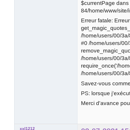
$currentPage dans 
84/home/www/site/in
Erreur fatale: Erreu
get_magic_quotes_
/home/users/00/3a/
#0 /home/users/00/
remove_magic_quot
/home/users/00/3a/
require_once('/home/
/home/users/00/3a/
Savez-vous commen
PS: lorsque j'exécute
Merci d'avance pou
xxl1212