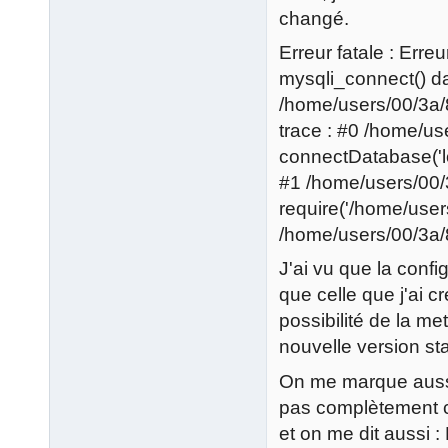
changé.
Erreur fatale : Erre
mysqli_connect() d
/home/users/00/3a/
trace : #0 /home/u
connectDatabase('lo
#1 /home/users/00/
require('/home/users
/home/users/00/3a/
J'ai vu que la confi
que celle que j'ai cr
possibilité de la me
nouvelle version sta
On me marque aussi
pas complètement co
et on me dit aussi :