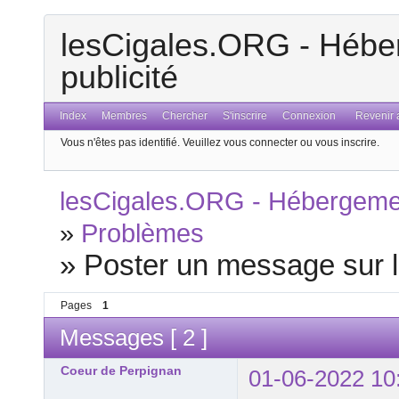
lesCigales.ORG - Héber
publicité
Index
Membres
Chercher
S'inscrire
Connexion
Revenir a
Vous n'êtes pas identifié.
Veuillez vous connecter ou vous inscrire.
lesCigales.ORG - Hébergement
»
Problèmes
»
Poster un message sur le
Pages
1
Messages [ 2 ]
Coeur de Perpignan
01-06-2022 10