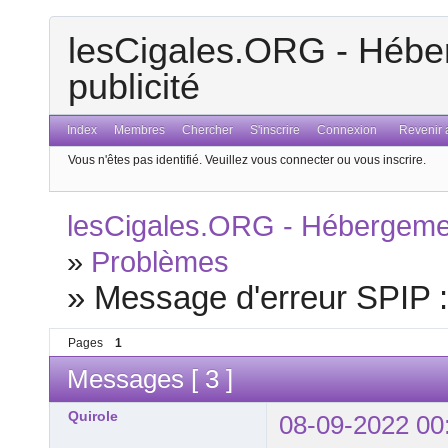
lesCigales.ORG - Héber
publicité
Index
Membres
Chercher
S'inscrire
Connexion
Revenir a
Vous n'êtes pas identifié.
Veuillez vous connecter ou vous inscrire.
lesCigales.ORG - Hébergement
»
Problèmes
»
Message d'erreur SPIP 
Pages
1
Messages [ 3 ]
Quirole
08-09-2022 00