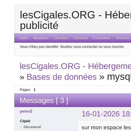
lesCigales.ORG - Héber
publicité
Index
Membres
Chercher
S'inscrire
Connexion
Revenir a
Vous n'êtes pas identifié.
Veuillez vous connecter ou vous inscrire.
lesCigales.ORG - Hébergement
»
mysql
»
Bases de données
Pages
1
Messages [ 3 ]
peter2
16-01-2026 18
Cigale
sur mon espace les
Déconnecté