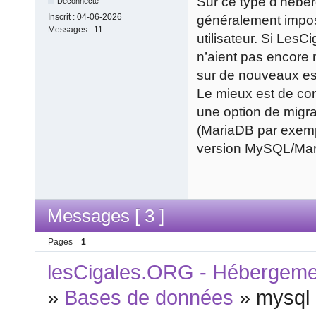
Sur ce type d’hébe
Déconnecté
Inscrit :
04-06-2026
généralement imposé
Messages :
11
utilisateur. Si LesC
n’aient pas encore 
sur de nouveaux e
Le mieux est de cont
une option de migra
(MariaDB par exemp
version MySQL/Mari
Messages [ 3 ]
Pages
1
lesCigales.ORG - Hébergement
»
Bases de données
»
mysql 