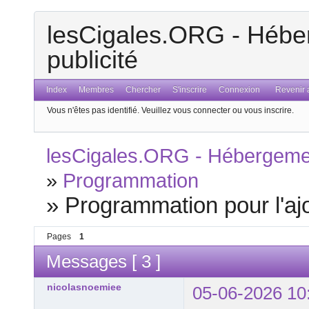
lesCigales.ORG - Héber
publicité
Index
Membres
Chercher
S'inscrire
Connexion
Revenir a
Vous n'êtes pas identifié.
Veuillez vous connecter ou vous inscrire.
lesCigales.ORG - Hébergement
»
Programmation
»
Programmation pour l'aj
Pages
1
Messages [ 3 ]
nicolasnoemiee
05-06-2026 10