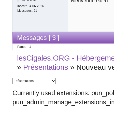
Bienvenue Guiro
Déconnecté
Inscrit :
04-06-2026
Messages :
11
Messages [ 3 ]
Pages
1
lesCigales.ORG - Hébergement
»
Présentations
»
Nouveau v
Currently used extensions: pun_pol
pun_admin_manage_extensions_im