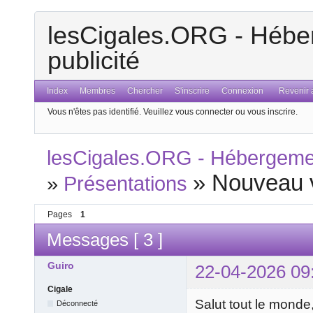
lesCigales.ORG - Héber
publicité
Index
Membres
Chercher
S'inscrire
Connexion
Revenir a
Vous n'êtes pas identifié.
Veuillez vous connecter ou vous inscrire.
lesCigales.ORG - Hébergement
»
Nouveau 
»
Présentations
Pages
1
Messages [ 3 ]
Guiro
22-04-2026 09
Cigale
Salut tout le monde,
Déconnecté