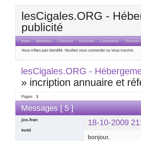
lesCigales.ORG - Héber
publicité
Index
Membres
Chercher
S'inscrire
Connexion
Revenir a
Vous n'êtes pas identifié.
Veuillez vous connecter ou vous inscrire.
lesCigales.ORG - Hébergement
»
incription annuaire et r
Pages
1
Messages [ 5 ]
jos.fran
18-10-2009 21
Invité
bonjour,