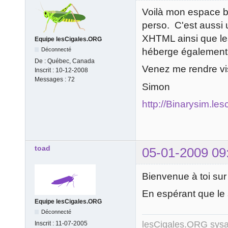
Voilà mon espace blo
perso. C'est aussi
XHTML ainsi que le
Equipe lesCigales.ORG
Déconnecté
héberge également 
De :
Québec, Canada
Venez me rendre visi
Inscrit :
10-12-2008
Messages :
72
Simon
http://Binarysim.les
toad
05-01-2009 09
Bienvenue à toi su
En espérant que le 
Equipe lesCigales.ORG
Déconnecté
lesCigales.ORG sy
Inscrit :
11-07-2005