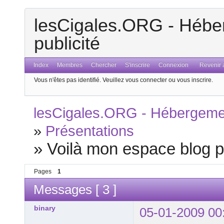
lesCigales.ORG - Héber
publicité
Index
Membres
Chercher
S'inscrire
Connexion
Revenir a
Vous n'êtes pas identifié.
Veuillez vous connecter ou vous inscrire.
lesCigales.ORG - Hébergement
»
Présentations
»
Voilà mon espace blog pe
Pages
1
Messages [ 3 ]
binary
05-01-2009 00