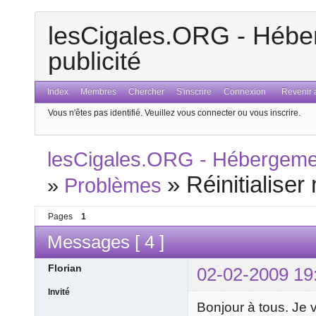
lesCigales.ORG - Héber
publicité
Index
Membres
Chercher
S'inscrire
Connexion
Revenir a
Vous n'êtes pas identifié.
Veuillez vous connecter ou vous inscrire.
lesCigales.ORG - Hébergement
»
Réinitialise
»
Problèmes
Pages
1
Messages [ 4 ]
Florian
02-02-2009 19
Invité
Bonjour à tous. Je v