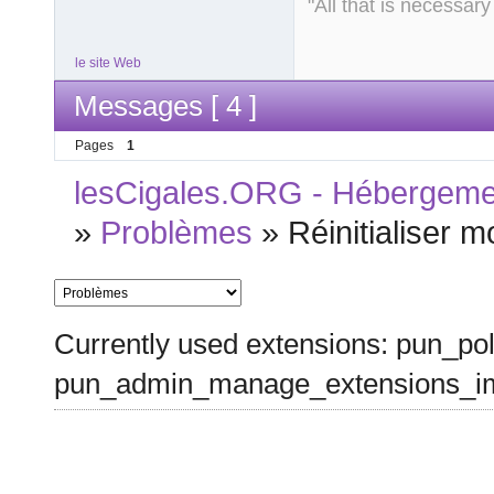
"All that is necessary
le site Web
Messages [ 4 ]
Pages
1
lesCigales.ORG - Hébergement
»
Problèmes
»
Réinitialiser 
Currently used extensions: pun_pol
pun_admin_manage_extensions_im