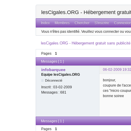
lesCigales.ORG - Hébergement gratuit 
Index
Membres
Chercher
S'inscrire
Connexio
Vous n'êtes pas identifié.
Veuillez vous connecter ou vous
lesCigales.ORG - Hébergement gratuit sans publicité
Pages
1
Messages [ 1 ]
infobarquee
06-02-2009 19:3
Equipe lesCigales.ORG
bonjour,
Déconnecté
coupure de l'acce
Inscrit :
03-02-2009
ces "micro coupur
Messages :
681
bonne soiree
Messages [ 1 ]
Pages
1