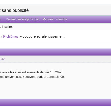
sans publicité
n
Revenir au site principal
Panneau membre
 inscrire.
»
coupure et ralentissement
»
Problèmes
2:42
s aux sites et ralentissements depuis 18h20-25
es" arrivent assez souvent, surtout apres 18h00.