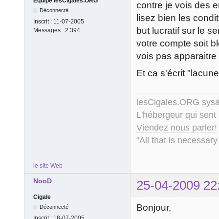
Equipe lesCigales.ORG
contre je vois des e
Déconnecté
lisez bien les cond
Inscrit :
11-07-2005
but lucratif sur le 
Messages :
2.394
votre compte soit bl
vois pas apparaitre 
Et ca s'écrit "lacun
lesCigales.ORG sy
L'hébergeur qui sent
Viendez nous parler!
"All that is necessary
le site Web
NooD
25-04-2009 22
Cigale
Bonjour,
Déconnecté
Inscrit :
18-07-2005