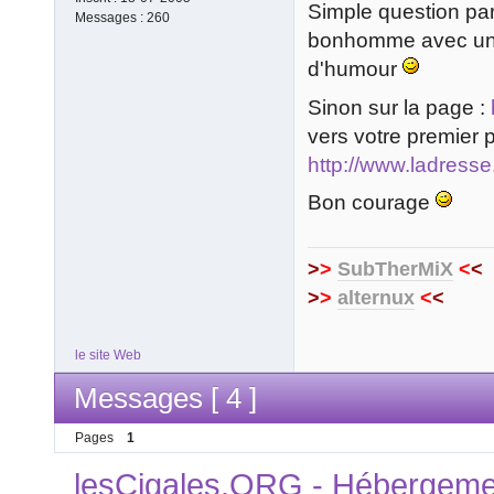
Simple question par
Messages :
260
bonhomme avec un 
d'humour
Sinon sur la page :
vers votre premier pa
http://www.ladress
Bon courage
>
>
SubTherMiX
<
<
>
>
alternux
<
<
le site Web
Messages [ 4 ]
Pages
1
lesCigales.ORG - Hébergement