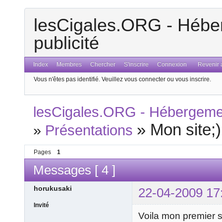
lesCigales.ORG - Héber
publicité
Index
Membres
Chercher
S'inscrire
Connexion
Revenir a
Vous n'êtes pas identifié.
Veuillez vous connecter ou vous inscrire.
lesCigales.ORG - Hébergement
»
Mon site;)
»
Présentations
Pages
1
Messages [ 4 ]
horukusaki
22-04-2009 17
Invité
Voila mon premier 