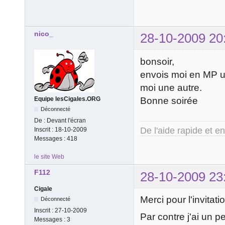
nico_
28-10-2009 20
bonsoir,
envois moi en MP une
moi une autre.
Bonne soirée
Equipe lesCigales.ORG
Déconnecté
De :
Devant l'écran
De l'aide rapide et e
Inscrit :
18-10-2009
Messages :
418
le site Web
F112
28-10-2009 23
Cigale
Merci pour l'invitati
Déconnecté
Inscrit :
27-10-2009
Par contre j'ai un pe
Messages :
3