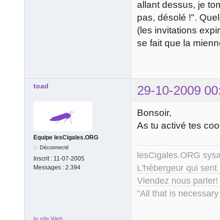
allant dessus, je to
pas, désolé !". Quel
(les invitations ex
se fait que la mien
toad
29-10-2009 00
Bonsoir,
As tu activé tes coo
Equipe lesCigales.ORG
Déconnecté
lesCigales.ORG sy
Inscrit :
11-07-2005
L'hébergeur qui sent
Messages :
2.394
Viendez nous parler!
"All that is necessary
le site Web