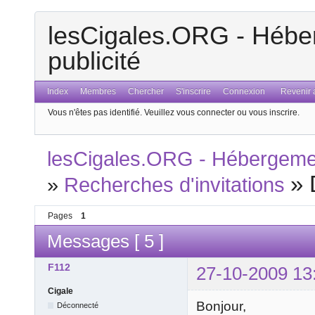
lesCigales.ORG - Héber
publicité
Index
Membres
Chercher
S'inscrire
Connexion
Revenir a
Vous n'êtes pas identifié.
Veuillez vous connecter ou vous inscrire.
lesCigales.ORG - Hébergement
»
»
Recherches d'invitations
Pages
1
Messages [ 5 ]
F112
27-10-2009 13
Cigale
Bonjour,
Déconnecté