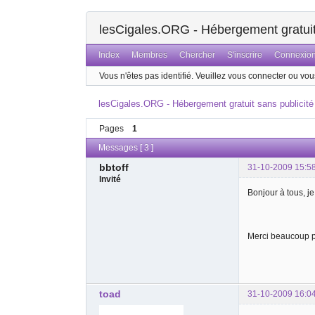
lesCigales.ORG - Hébergement gratuit 
Index
Membres
Chercher
S'inscrire
Connexio
Vous n'êtes pas identifié.
Veuillez vous connecter ou vous
lesCigales.ORG - Hébergement gratuit sans publicité
Pages
1
Messages [ 3 ]
bbtoff
31-10-2009 15:5
Invité
Bonjour à tous, j
Merci beaucoup p
toad
31-10-2009 16:0