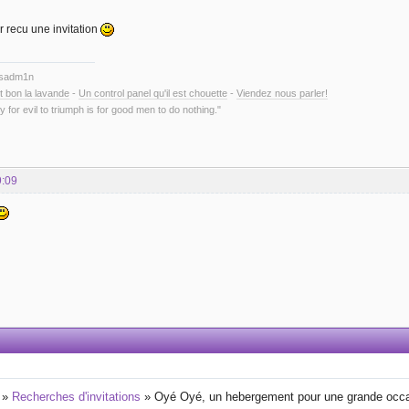
r recu une invitation
ysadm1n
t bon la lavande
-
Un control panel qu'il est chouette
-
Viendez nous parler!
y for evil to triumph is for good men to do nothing."
9:09
»
Recherches d'invitations
»
Oyé Oyé, un hebergement pour une grande occa