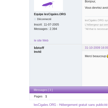
Bonjour,
Vous devriez avoi
Equipe lesCigales.ORG
Déconnecté
lesCigales.ORG s
Inscrit :
11-07-2005
L'hébergeur qui sen
Messages :
2.394
"All that is necessar
le site Web
bbtoff
31-10-2009 16:0
Invité
Merci beaucoup
Messages [ 3 ]
Pages
1
lesCigales.ORG - Hébergement gratuit sans publicité