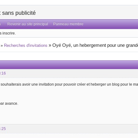
sans publicité
n
Revenir au site principal
Panneau membre
 inscrire.
»
Oyé Oyé, un hebergement pour une grande
»
Recherches d'invitations
8:16
e souhaiterais avoir une invitation pour pouvoir créer et heberger un blog pour le 
ar avance.
4:25