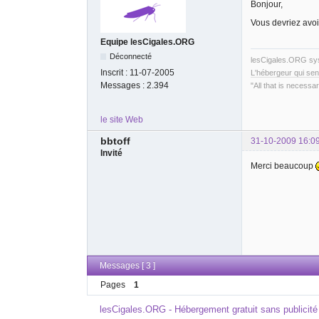
Bonjour,
Vous devriez avoi
Equipe lesCigales.ORG
Déconnecté
lesCigales.ORG s
Inscrit :
11-07-2005
L'hébergeur qui sen
Messages :
2.394
"All that is necessar
le site Web
bbtoff
31-10-2009 16:0
Invité
Merci beaucoup
Messages [ 3 ]
Pages
1
lesCigales.ORG - Hébergement gratuit sans publicité