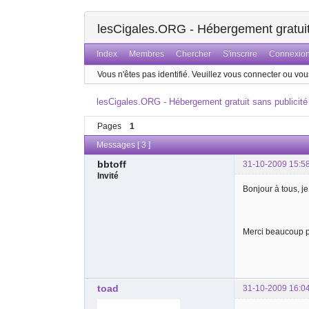
lesCigales.ORG - Hébergement gratuit 
Index
Membres
Chercher
S'inscrire
Connexio
Vous n'êtes pas identifié.
Veuillez vous connecter ou vous
lesCigales.ORG - Hébergement gratuit sans publicité
Pages
1
Messages [ 3 ]
bbtoff
31-10-2009 15:5
Invité
Bonjour à tous, j
Merci beaucoup p
toad
31-10-2009 16:0