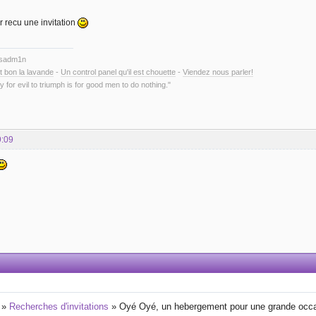
r recu une invitation
ysadm1n
t bon la lavande
-
Un control panel qu'il est chouette
-
Viendez nous parler!
y for evil to triumph is for good men to do nothing."
9:09
»
Recherches d'invitations
»
Oyé Oyé, un hebergement pour une grande occa