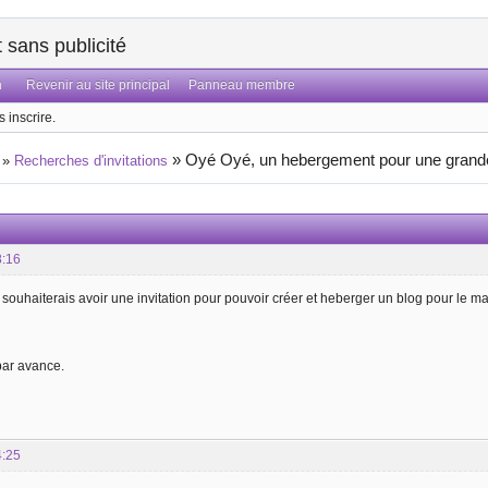
sans publicité
n
Revenir au site principal
Panneau membre
 inscrire.
»
Oyé Oyé, un hebergement pour une grande
»
Recherches d'invitations
8:16
e souhaiterais avoir une invitation pour pouvoir créer et heberger un blog pour le 
ar avance.
4:25