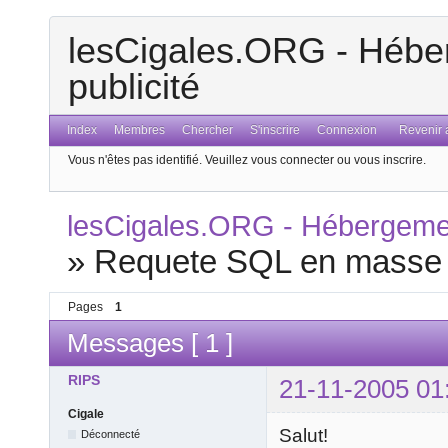
lesCigales.ORG - Héber
publicité
Index
Membres
Chercher
S'inscrire
Connexion
Revenir a
Vous n'êtes pas identifié.
Veuillez vous connecter ou vous inscrire.
lesCigales.ORG - Hébergement
»
Requete SQL en masse
Pages
1
Messages [ 1 ]
RIPS
21-11-2005 01
Cigale
Salut!
Déconnecté