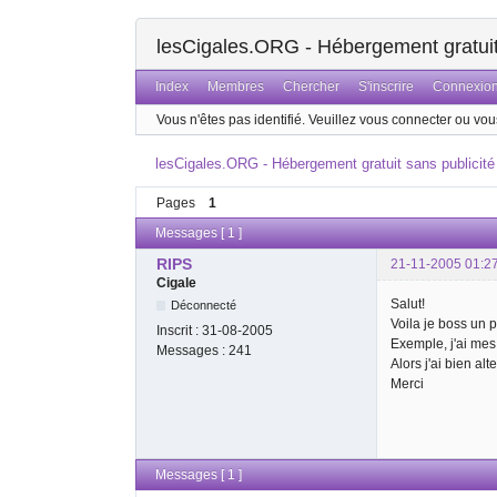
lesCigales.ORG - Hébergement gratuit 
Index
Membres
Chercher
S'inscrire
Connexio
Vous n'êtes pas identifié.
Veuillez vous connecter ou vous
lesCigales.ORG - Hébergement gratuit sans publicité
Pages
1
Messages [ 1 ]
RIPS
21-11-2005 01:2
Cigale
Salut!
Déconnecté
Voila je boss un 
Inscrit :
31-08-2005
Exemple, j'ai mes 
Messages :
241
Alors j'ai bien alt
Merci
Messages [ 1 ]