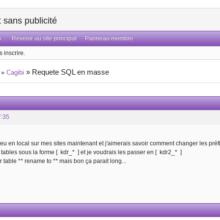
sans publicité
n
Revenir au site principal
Panneau membre
 inscrire.
»
Requete SQL en masse
»
Cagibi
7:35
peu en local sur mes sites maintenant et j'aimerais savoir comment changer les pré
tables sous la forme [ kdr_* ] et je voudrais les passer en [ kdr2_* ]
er table ** rename to ** mais bon ça parait long...