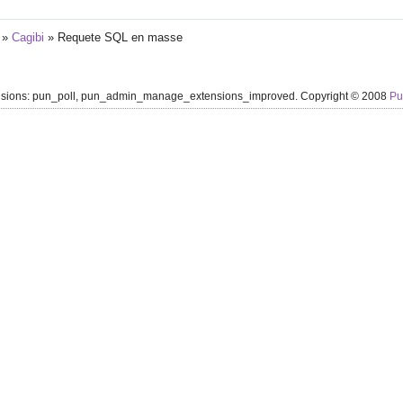
»
Cagibi
»
Requete SQL en masse
ensions: pun_poll, pun_admin_manage_extensions_improved. Copyright © 2008
P