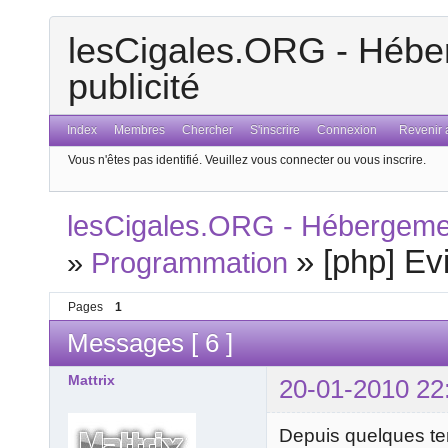
lesCigales.ORG - Héber
publicité
Index
Membres
Chercher
S'inscrire
Connexion
Revenir a
Vous n'êtes pas identifié.
Veuillez vous connecter ou vous inscrire.
lesCigales.ORG - Hébergement
»
[php] Ev
»
Programmation
Pages
1
Messages [ 6 ]
Mattrix
20-01-2010 22
Depuis quelques tem