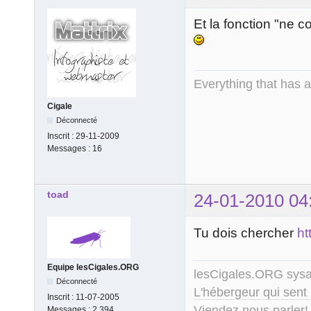
Et la fonction "ne c
Everything that has 
Cigale
Déconnecté
Inscrit :
29-11-2009
Messages :
16
toad
24-01-2010 04
Tu dois chercher
ht
Equipe lesCigales.ORG
lesCigales.ORG sy
Déconnecté
L'hébergeur qui sent
Inscrit :
11-07-2005
Viendez nous parler!
Messages :
2.394