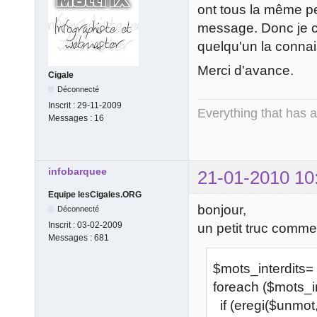
ont tous la même per
message. Donc je ch
quelqu'un la connais
Merci d'avance.
Cigale
Déconnecté
Inscrit :
29-11-2009
Everything that has 
Messages :
16
infobarquee
21-01-2010 10
Equipe lesCigales.ORG
bonjour,
Déconnecté
Inscrit :
03-02-2009
un petit truc comme 
Messages :
681
$mots_interdits= a
foreach ($mots_i
if (eregi($unmot