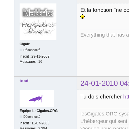
Et la fonction "ne c
Everything that has 
Cigale
Déconnecté
Inscrit :
29-11-2009
Messages :
16
toad
24-01-2010 04
Tu dois chercher
ht
Equipe lesCigales.ORG
lesCigales.ORG sy
Déconnecté
L'hébergeur qui sent
Inscrit :
11-07-2005
Viendez nous parler!
Messages :
2.394