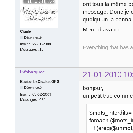
ont tous la même per
message. Donc je ch
quelqu'un la connais
Merci d'avance.
Cigale
Déconnecté
Inscrit :
29-11-2009
Everything that has 
Messages :
16
infobarquee
21-01-2010 10
Equipe lesCigales.ORG
bonjour,
Déconnecté
Inscrit :
03-02-2009
un petit truc comme 
Messages :
681
$mots_interdits= a
foreach ($mots_i
if (eregi($unmot