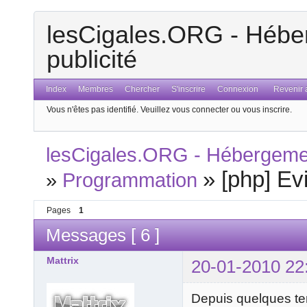
lesCigales.ORG - Héber
publicité
Index
Membres
Chercher
S'inscrire
Connexion
Revenir a
Vous n'êtes pas identifié.
Veuillez vous connecter ou vous inscrire.
lesCigales.ORG - Hébergement
»
[php] Ev
»
Programmation
Pages
1
Messages [ 6 ]
Mattrix
20-01-2010 22
Depuis quelques tem