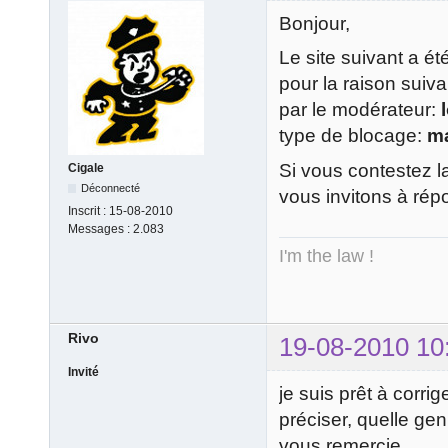
Bonjour,
Le site suivant a é
pour la raison suiv
par le modérateur:
type de blocage:
m
Si vous contestez l
Cigale
Déconnecté
vous invitons à rép
Inscrit :
15-08-2010
Messages :
2.083
I'm the law !
Rivo
19-08-2010 10
Invité
je suis prêt à corrig
préciser, quelle gen
vous remercie