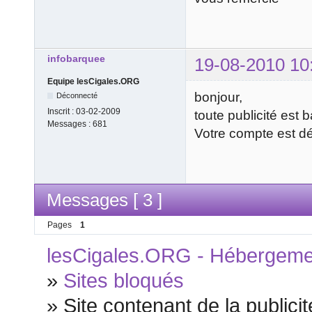
infobarquee
19-08-2010 10
Equipe lesCigales.ORG
bonjour,
Déconnecté
Inscrit :
03-02-2009
toute publicité est b
Messages :
681
Votre compte est déb
Messages [ 3 ]
Pages
1
lesCigales.ORG - Hébergement
»
Sites bloqués
»
Site contenant de la publicit