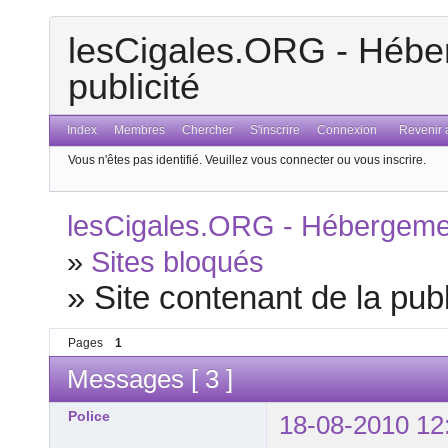
lesCigales.ORG - Héber
publicité
Index
Membres
Chercher
S'inscrire
Connexion
Revenir a
Vous n'êtes pas identifié.
Veuillez vous connecter ou vous inscrire.
lesCigales.ORG - Hébergement
»
Sites bloqués
»
Site contenant de la publi
Pages
1
Messages [ 3 ]
Police
18-08-2010 12