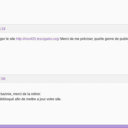
8:18
iger le site
http://rivo405.lescigales.org/
Merci de me préciser, quelle genre de public
7:06
 bannie, merci de la retirer.
ébloqué afin de mettre a jour votre site.