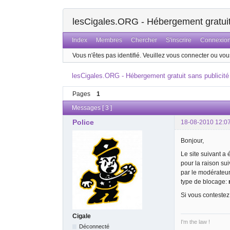
lesCigales.ORG - Hébergement gratuit 
Index
Membres
Chercher
S'inscrire
Connexio
Vous n'êtes pas identifié.
Veuillez vous connecter ou vous
lesCigales.ORG - Hébergement gratuit sans publicité
Pages
1
Messages [ 3 ]
Police
18-08-2010 12:0
Bonjour,
Le site suivant a
pour la raison su
par le modérateu
type de blocage:
Si vous contestez
Cigale
I'm the law !
Déconnecté