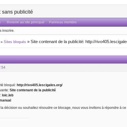
sans publicité
n
Revenir au site principal
Panneau membre
 inscrire.
»
Site contenant de la publicité: http://rivo405.lescigale
»
Sites bloqués
7:54
 été bloqué:
http://rivo405.lescigales.org/
ivante:
Site contenant de la publicité
r:
loic.leb
manual
 la décision ou souhaitez résoudre ce blocage, nous vous invitons à répondre à ce 