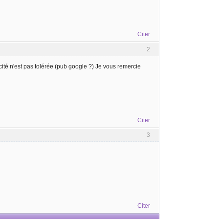
Citer
2
ité n'est pas tolérée (pub google ?) Je vous remercie
Citer
3
Citer